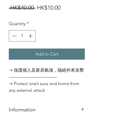
Regular
Sale
 HK$40.00 
HK$10.00
Price
Price
Quantity
*
Add to Cart
⇢ 保護個人及家居氣場，隔絕外來攻擊
———————————⠀
⇢ Protect one’s aura and home from
any external attack
Information
簡介
⇢ 印度手工塔香