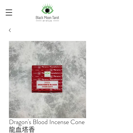
Dragon's Blood Incense Cone
龍血塔香