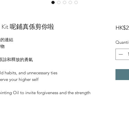
andle Kit 呢鋪真係剪你啦
HK$2
要的連結
Quanti
事物
，帶來原諒和釋放的勇氣
d habits, and unnecessary ties
erve your higher self
ting Oil to invite forgiveness and the strength