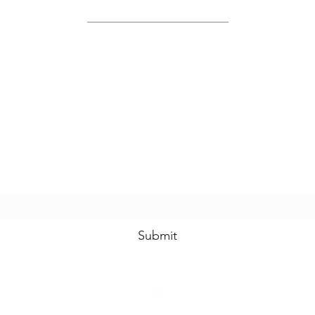
Site Map
Home
About Us
Shop
Contact Us
Join Us!
Submit