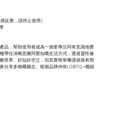
敏感反應，請停止使用）
教學
產品，幫助使用者成為一個更專注同有意識地覺
種帶住清晰意圖同覺知嘅生活方式，透過靈性修
癒世界。好似好空泛，但其實簡單嚟講就係有態
家分享多啲嘅概念。呢個品牌仲有LGBTQ+嘅能