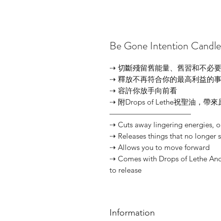
Be Gone Intention C
⇢ 切斷殘留舊能量、舊習和不必
⇢ 釋放不再符合你的最高利益的
⇢ 容許你放手向前看
⇢ 附Drops of Lethe祝聖油
———————————
⇢ Cuts away lingering energies, ol
⇢ Releases things that no longer s
⇢ Allows you to move forward
⇢ Comes with Drops of Lethe Anoin
to release
Information