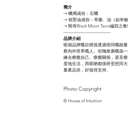
簡介
⇢ 蠟燭成份：石蠟
⇢ 祝聖油成份：草藥、油（如有
⇢ 附有Black Moon Tarot編寫之
———————————⠀
品牌介紹
呢個品牌嘅目標係透過唔同嘅能量
察內外世界嘅人。佢哋推廣嘅係一
練去療癒自己、療癒關係，甚至療
度地生活，而呢啲都係呀歪想同大
量產品添，好值得支持。
Photo Copyright
© House of Intuition