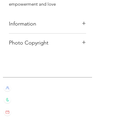
empowerment and love
Information
簡介
Photo Copyright
⇢ 20支線香
⇢ 每支可燃燒約30-45分鐘
© House of Intuition
———————————⠀
Infomation
Customer Service
⇢ 20 sticks of incense
⇢ Each stick has a burn time of 30-45
minutes
Live Chat with Us!
———————————⠀
品牌介紹
+852 6016 4563
呢個品牌嘅目標係透過唔同嘅能量產
品，幫助使用者成為一個更專注同有意
wylde.bmtarot@gmail.com
識地覺察內外世界嘅人。佢哋推廣嘅係
一種帶住清晰意圖同覺知嘅生活方式，
Site Map
透過靈性修練去療癒自己、療癒關係，