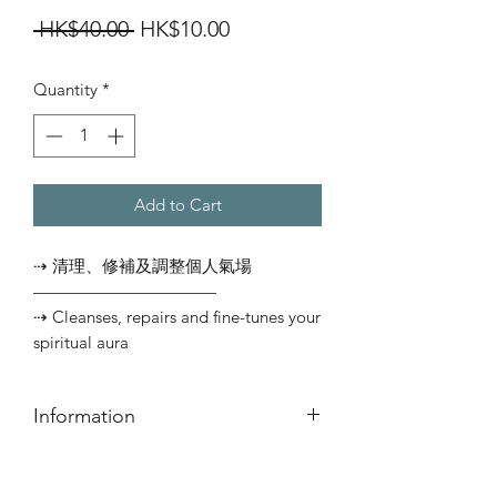
Regular
Sale
 HK$40.00 
HK$10.00
Price
Price
Quantity
*
Add to Cart
⇢ 清理、修補及調整個人氣場
———————————⠀
⇢ Cleanses, repairs and fine-tunes your
spiritual aura
Information
簡介
⇢ 印度手工線香